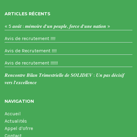
ARTICLES RÉCENTS
« 5 𝒂𝒐𝒖̂𝒕 : 𝒎𝒆́𝒎𝒐𝒊𝒓𝒆 𝒅’𝒖𝒏 𝒑𝒆𝒖𝒑𝒍𝒆, 𝒇𝒐𝒓𝒄𝒆 𝒅’𝒖𝒏𝒆 𝒏𝒂𝒕𝒊𝒐𝒏 »
Avis de recrutement !!!!
Avis de Recrutement !!!!
Avis de recrutement !!!!!!
𝑹𝒆𝒏𝒄𝒐𝒏𝒕𝒓𝒆 𝑩𝒊𝒍𝒂𝒏 𝑻𝒓𝒊𝒎𝒆𝒔𝒕𝒓𝒊𝒆𝒍𝒍𝒆 𝒅𝒆 𝑺𝑶𝑳𝑰𝑫𝑬𝑽 : 𝑼𝒏 𝒑𝒂𝒔 𝒅𝒆́𝒄𝒊𝒔𝒊𝒇
𝒗𝒆𝒓𝒔 𝒍’𝒆𝒙𝒄𝒆𝒍𝒍𝒆𝒏𝒄𝒆
NAVIGATION
Accueil
Actualités
Appel d'ofrre
Contact