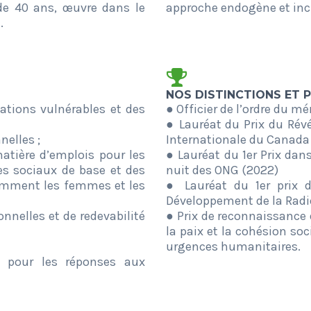
de 40 ans, œuvre dans le
approche endogène et inc
.
NOS DISTINCTIONS ET P
lations vulnérables et des
● Officier de l’ordre du mé
● Lauréat du Prix du Rév
nelles ;
Internationale du Canada
tière d’emplois pour les
● Lauréat du 1er Prix dan
es sociaux de base et des
nuit des ONG (2022)
tamment les femmes et les
● Lauréat du 1er prix d
Développement de la Radi
onnelles et de redevabilité
● Prix de reconnaissance 
la paix et la cohésion soc
urgences humanitaires.
n pour les réponses aux