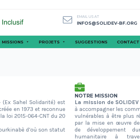
EMAIL US AT
INFOS@SOLIDEV-BF.ORG
MISSIONS
PROJETS
SUGGESTIONS
CONTACT
NOTRE MISSION
 (Ex Sahel Solidarité) est
La mission de SOLIDEV
 créée en 1973 et reconnue
à accompagner les com
r la loi 2015-064-CNT du 20
vulnérables à être plus ré
par la mise en œuvre de
 burkinabè d’où son statut
de développement dur
humanitaire à trav