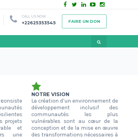
CALL US NOW
FAIRE UN DON
+22625353545
NOTRE VISION
 c
onsiste
La création d’un environnement de
munautés
développement inclusif des
silientes
communautés les plus
s projets
vulnérables sont au cœur de la
able et
conception et de la mise en œuvre
ers une
des transformations nécessaires à