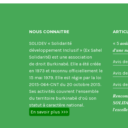
NOUS CONNAITRE
ARTIC
SOLIDEV « Solidarité
« 5 𝒂𝒐𝒖̂𝒕
développement Inclusif » (Ex Sahel
𝒅’𝒖𝒏𝒆 𝒏
Solidarité) est une association
Avis de
de droit Burkinabé. Elle a été créée
en 1973 et reconnu officiellement le
Avis de
15 mai 1979. Elle est régie par la loi
2015-064-CNT du 20 octobre 2015.
Avis de
Ses activités couvrent l’ensemble
𝑹𝒆𝒏𝒄𝒐𝒏𝒕
du territoire burkinabè d’où son
𝑺𝑶𝑳𝑰𝑫𝑬
statut à caractère national.
𝒍’𝒆𝒙𝒄𝒆𝒍𝒍
En savoir plus >>>