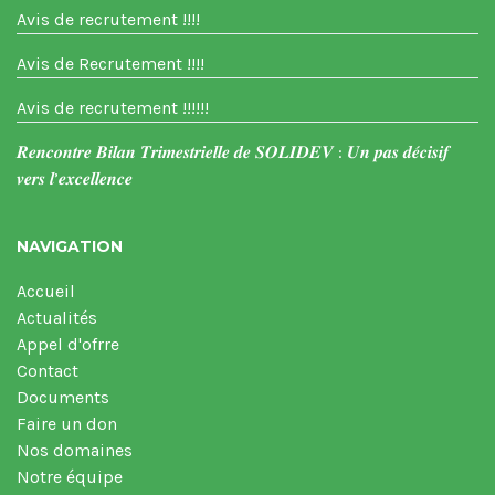
Avis de recrutement !!!!
Avis de Recrutement !!!!
Avis de recrutement !!!!!!
𝑹𝒆𝒏𝒄𝒐𝒏𝒕𝒓𝒆 𝑩𝒊𝒍𝒂𝒏 𝑻𝒓𝒊𝒎𝒆𝒔𝒕𝒓𝒊𝒆𝒍𝒍𝒆 𝒅𝒆 𝑺𝑶𝑳𝑰𝑫𝑬𝑽 : 𝑼𝒏 𝒑𝒂𝒔 𝒅𝒆́𝒄𝒊𝒔𝒊𝒇
𝒗𝒆𝒓𝒔 𝒍’𝒆𝒙𝒄𝒆𝒍𝒍𝒆𝒏𝒄𝒆
NAVIGATION
Accueil
Actualités
Appel d'ofrre
Contact
Documents
Faire un don
Nos domaines
Notre équipe