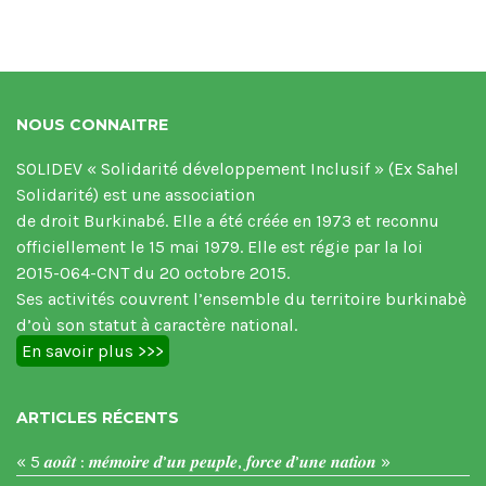
NOUS CONNAITRE
SOLIDEV « Solidarité développement Inclusif » (Ex Sahel
Solidarité) est une association
de droit Burkinabé. Elle a été créée en 1973 et reconnu
officiellement le 15 mai 1979. Elle est régie par la loi
2015-064-CNT du 20 octobre 2015.
Ses activités couvrent l’ensemble du territoire burkinabè
d’où son statut à caractère national.
En savoir plus >>>
ARTICLES RÉCENTS
« 5 𝒂𝒐𝒖̂𝒕 : 𝒎𝒆́𝒎𝒐𝒊𝒓𝒆 𝒅’𝒖𝒏 𝒑𝒆𝒖𝒑𝒍𝒆, 𝒇𝒐𝒓𝒄𝒆 𝒅’𝒖𝒏𝒆 𝒏𝒂𝒕𝒊𝒐𝒏 »