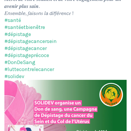
𝒂𝒗𝒆𝒏𝒊𝒓 𝒑𝒍𝒖𝒔 𝒔𝒂𝒊𝒏.
𝐸𝘯𝑠𝘦𝑚𝘣𝑙𝘦, 𝑓𝘢𝑖𝘴𝑜𝘯𝑠 𝑙𝘢 𝘥𝑖𝘧𝑓𝘦́𝑟𝘦𝑛𝘤𝑒 !
#santé
#santéetbienêtre
#dépistage
#dépistagecancersein
#dépistagecancer
#dépistageprécoce
#DonDeSang
#luttecontrelecancer
#solidev