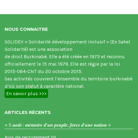
NOUS CONNAITRE
SOLIDEV « Solidarité développement Inclusif » (Ex Sahel
Solidarité) est une association
de droit Burkinabé. Elle a été créée en 1973 et reconnu
officiellement le 15 mai 1979. Elle est régie par la loi
2015-064-CNT du 20 octobre 2015.
Ses activités couvrent l’ensemble du territoire burkinabè
d’où son statut à caractère national.
En savoir plus >>>
ARTICLES RÉCENTS
« 5 𝒂𝒐𝒖̂𝒕 : 𝒎𝒆́𝒎𝒐𝒊𝒓𝒆 𝒅’𝒖𝒏 𝒑𝒆𝒖𝒑𝒍𝒆, 𝒇𝒐𝒓𝒄𝒆 𝒅’𝒖𝒏𝒆 𝒏𝒂𝒕𝒊𝒐𝒏 »
Avis de recrutement !!!!