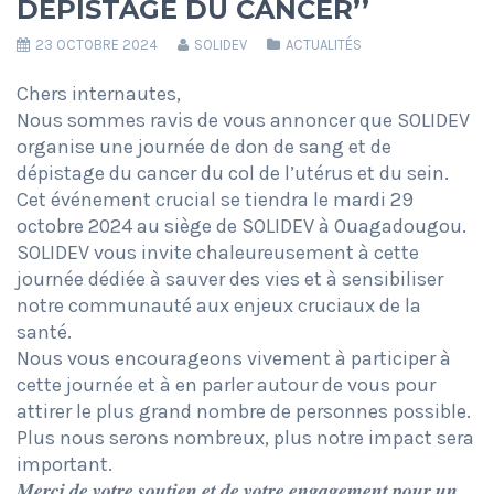
DÉPISTAGE DU CANCER’’
23 OCTOBRE 2024
SOLIDEV
ACTUALITÉS
Chers internautes,
Nous sommes ravis de vous annoncer que SOLIDEV
organise une journée de don de sang et de
dépistage du cancer du col de l’utérus et du sein.
Cet événement crucial se tiendra le mardi 29
octobre 2024 au siège de SOLIDEV à Ouagadougou.
SOLIDEV vous invite chaleureusement à cette
journée dédiée à sauver des vies et à sensibiliser
notre communauté aux enjeux cruciaux de la
santé.
Nous vous encourageons vivement à participer à
cette journée et à en parler autour de vous pour
attirer le plus grand nombre de personnes possible.
Plus nous serons nombreux, plus notre impact sera
important.
𝑴𝒆𝒓𝒄𝒊 𝒅𝒆 𝒗𝒐𝒕𝒓𝒆 𝒔𝒐𝒖𝒕𝒊𝒆𝒏 𝒆𝒕 𝒅𝒆 𝒗𝒐𝒕𝒓𝒆 𝒆𝒏𝒈𝒂𝒈𝒆𝒎𝒆𝒏𝒕 𝒑𝒐𝒖𝒓 𝒖𝒏