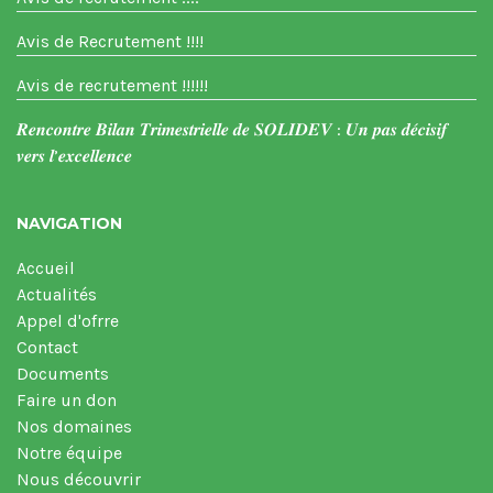
Avis de Recrutement !!!!
Avis de recrutement !!!!!!
𝑹𝒆𝒏𝒄𝒐𝒏𝒕𝒓𝒆 𝑩𝒊𝒍𝒂𝒏 𝑻𝒓𝒊𝒎𝒆𝒔𝒕𝒓𝒊𝒆𝒍𝒍𝒆 𝒅𝒆 𝑺𝑶𝑳𝑰𝑫𝑬𝑽 : 𝑼𝒏 𝒑𝒂𝒔 𝒅𝒆́𝒄𝒊𝒔𝒊𝒇
𝒗𝒆𝒓𝒔 𝒍’𝒆𝒙𝒄𝒆𝒍𝒍𝒆𝒏𝒄𝒆
NAVIGATION
Accueil
Actualités
Appel d'ofrre
Contact
Documents
Faire un don
Nos domaines
Notre équipe
Nous découvrir