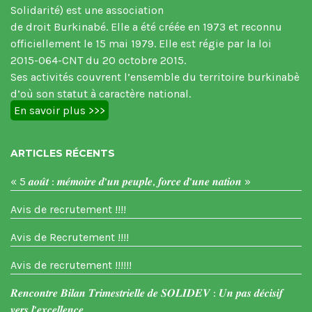
Solidarité) est une association
de droit Burkinabé. Elle a été créée en 1973 et reconnu
officiellement le 15 mai 1979. Elle est régie par la loi
2015-064-CNT du 20 octobre 2015.
Ses activités couvrent l’ensemble du territoire burkinabè
d’où son statut à caractère national.
En savoir plus >>>
ARTICLES RÉCENTS
« 5 𝒂𝒐𝒖̂𝒕 : 𝒎𝒆́𝒎𝒐𝒊𝒓𝒆 𝒅’𝒖𝒏 𝒑𝒆𝒖𝒑𝒍𝒆, 𝒇𝒐𝒓𝒄𝒆 𝒅’𝒖𝒏𝒆 𝒏𝒂𝒕𝒊𝒐𝒏 »
Avis de recrutement !!!!
Avis de Recrutement !!!!
Avis de recrutement !!!!!!
𝑹𝒆𝒏𝒄𝒐𝒏𝒕𝒓𝒆 𝑩𝒊𝒍𝒂𝒏 𝑻𝒓𝒊𝒎𝒆𝒔𝒕𝒓𝒊𝒆𝒍𝒍𝒆 𝒅𝒆 𝑺𝑶𝑳𝑰𝑫𝑬𝑽 : 𝑼𝒏 𝒑𝒂𝒔 𝒅𝒆́𝒄𝒊𝒔𝒊𝒇
𝒗𝒆𝒓𝒔 𝒍’𝒆𝒙𝒄𝒆𝒍𝒍𝒆𝒏𝒄𝒆