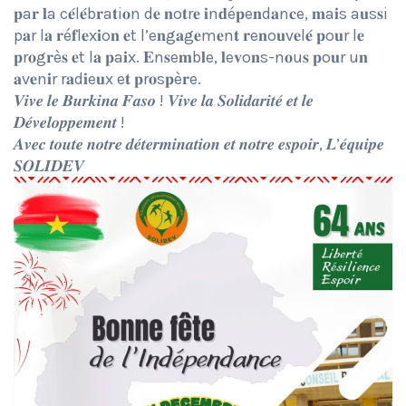
𝐩a𝐫 𝐥a c𝐞́l𝐞́b𝐫a𝐭i𝐨n d𝐞 𝐧o𝐭r𝐞 𝐢n𝐝é𝐩e𝐧d𝐚n𝐜e, 𝐦a𝐢s a𝐮s𝐬i
p𝐚r l𝐚 𝐫é𝐟l𝐞x𝐢o𝐧 𝐞t l’e𝐧g𝐚g𝐞m𝐞n𝐭 𝐫e𝐧o𝐮v𝐞l𝐞́ 𝐩o𝐮r l𝐞
𝐩r𝐨g𝐫è𝐬 𝐞t l𝐚 𝐩a𝐢x. 𝐄n𝐬e𝐦b𝐥e, 𝐥e𝐯o𝐧s-n𝐨u𝐬 𝐩o𝐮r u𝐧
𝐚v𝐞n𝐢r r𝐚d𝐢e𝐮x e𝐭 𝐩r𝐨s𝐩è𝐫e.
𝑽𝒊𝒗𝒆 𝒍𝒆 𝑩𝒖𝒓𝒌𝒊𝒏𝒂 𝑭𝒂𝒔𝒐 ! 𝑽𝒊𝒗𝒆 𝒍𝒂 𝑺𝒐𝒍𝒊𝒅𝒂𝒓𝒊𝒕𝒆́ 𝒆𝒕 𝒍𝒆
𝑫𝒆́𝒗𝒆𝒍𝒐𝒑𝒑𝒆𝒎𝒆𝒏𝒕 !
𝑨𝒗𝒆𝒄 𝒕𝒐𝒖𝒕𝒆 𝒏𝒐𝒕𝒓𝒆 𝒅𝒆́𝒕𝒆𝒓𝒎𝒊𝒏𝒂𝒕𝒊𝒐𝒏 𝒆𝒕 𝒏𝒐𝒕𝒓𝒆 𝒆𝒔𝒑𝒐𝒊𝒓, 𝑳’𝒆́𝒒𝒖𝒊𝒑𝒆
𝑺𝑶𝑳𝑰𝑫𝑬𝑽