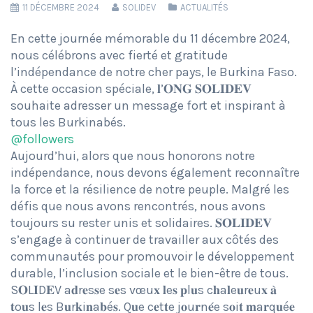
11 DÉCEMBRE 2024
SOLIDEV
ACTUALITÉS
En cette journée mémorable du 11 décembre 2024,
nous célébrons avec fierté et gratitude
l’indépendance de notre cher pays, le Burkina Faso.
À cette occasion spéciale, 𝐥’𝐎𝐍𝐆 𝐒𝐎𝐋𝐈𝐃𝐄𝐕
souhaite adresser un message fort et inspirant à
tous les Burkinabés.
@followers
Aujourd’hui, alors que nous honorons notre
indépendance, nous devons également reconnaître
la force et la résilience de notre peuple. Malgré les
défis que nous avons rencontrés, nous avons
toujours su rester unis et solidaires. 𝐒𝐎𝐋𝐈𝐃𝐄𝐕
s’engage à continuer de travailler aux côtés des
communautés pour promouvoir le développement
durable, l’inclusion sociale et le bien-être de tous.
S𝐎L𝐈D𝐄V a𝐝r𝐞s𝐬e s𝐞s vœu𝐱 𝐥e𝐬 𝐩l𝐮s c𝐡a𝐥e𝐮r𝐞u𝐱 𝐚̀
𝐭o𝐮s l𝐞s B𝐮r𝐤i𝐧a𝐛é𝐬. Q𝐮e c𝐞t𝐭e j𝐨u𝐫n𝐞́e s𝐨i𝐭 𝐦a𝐫q𝐮é𝐞