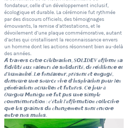
fondateur, celle d’un développement inclusif,
écologique et durable. La cérémonie fut rythmée
par des discours officiels, des témoignages
émouvants, la remise d’attestations, et le
dévoilement d’une plaque commémorative, autant
d’actes qui cristallisent la reconnaissance envers
un homme dont les actions résonnent bien au-delà
des années.
𝘼̀ 𝙩𝒓𝙖𝒗𝙚𝒓𝙨 𝙘𝒆𝙩𝒕𝙚 𝙘𝒆́𝙡𝒆́𝙗𝒓𝙖𝒕𝙞𝒐𝙣, 𝑺𝙊𝑳𝙄𝑫𝙀𝑽 𝒂𝙛𝒇𝙞𝒓𝙢𝒆 𝒔𝙖
𝙛𝒊𝙙𝒆́𝙡𝒊𝙩𝒆́ 𝒂𝙪𝒙 𝒗𝙖𝒍𝙚𝒖𝙧𝒔 𝒅𝙚 𝙨𝒐𝙡𝒊𝙙𝒂𝙧𝒊𝙩𝒆́, 𝙙𝒆 𝒓𝙚́𝒔𝙞𝒍𝙞𝒆𝙣𝒄𝙚 𝙚𝒕
𝒅’𝒉𝙪𝒎𝙖𝒏𝙞𝒕𝙚́. 𝑳𝙚 𝙛𝒐𝙣𝒅𝙖𝒕𝙚𝒖𝙧, 𝒑𝙧𝒆́𝙨𝒆𝙣𝒕 𝒆𝙩 𝙚𝒏𝙜𝒂𝙜𝒆́,
𝙙𝒆𝙢𝒆𝙪𝒓𝙚 𝙪𝒏𝙚 𝙨𝒐𝙪𝒓𝙘𝒆 𝒗𝙞𝒗𝙚 𝙙’𝙞𝒏𝙨𝒑𝙞𝒓𝙖𝒕𝙞𝒐𝙣 𝙥𝒐𝙪𝒓 𝒍𝙚𝒔
𝒈𝙚́𝒏𝙚́𝒓𝙖𝒕𝙞𝒐𝙣𝒔 𝒂𝙘𝒕𝙪𝒆𝙡𝒍𝙚𝒔 𝒆𝙩 𝙛𝒖𝙩𝒖𝙧𝒆𝙨. 𝑪𝙚 𝙟𝒐𝙪𝒓 𝒂̀
𝑶𝙪𝒓𝙜𝒐𝙪 𝙈𝒂𝙣𝒆̀𝙜𝒂 𝒏𝙚 𝙛𝒖𝙩 𝙥𝒂𝙨 𝙪𝒏𝙚 𝙨𝒊𝙢𝒑𝙡𝒆
𝒄𝙤𝒎𝙢𝒆́𝙢𝒐𝙧𝒂𝙩𝒊𝙤𝒏 : 𝒄’𝒆́𝙩𝒂𝙞𝒕 𝒍’𝒂𝙛𝒇𝙞𝒓𝙢𝒂𝙩𝒊𝙤𝒏 𝒄𝙤𝒍𝙡𝒆𝙘𝒕𝙞𝒗𝙚
𝙦𝒖𝙚 𝙡𝒆𝙨 𝙜𝒓𝙖𝒊𝙣𝒆𝙨 𝙙𝒖 𝒄𝙝𝒂𝙣𝒈𝙚𝒎𝙚𝒏𝙩 𝙨𝒐𝙣𝒕 𝒆𝙣𝒄𝙤𝒓𝙚
𝙚𝒏𝙩𝒓𝙚 𝙣𝒐𝙨 𝙢𝒂𝙞𝒏𝙨.