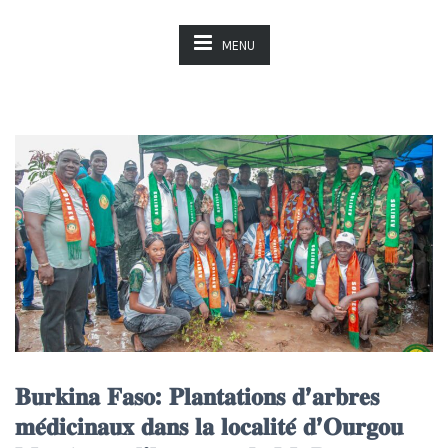
MENU
𝐁𝐮𝐫𝐤𝐢𝐧𝐚 𝐅𝐚𝐬𝐨: 𝐏𝐥𝐚𝐧𝐭𝐚𝐭𝐢𝐨𝐧𝐬 𝐝’𝐚𝐫𝐛𝐫𝐞𝐬
𝐦𝐞́𝐝𝐢𝐜𝐢𝐧𝐚𝐮𝐱 𝐝𝐚𝐧𝐬 𝐥𝐚 𝐥𝐨𝐜𝐚𝐥𝐢𝐭𝐞́ 𝐝’𝐎𝐮𝐫𝐠𝐨𝐮