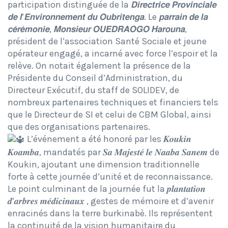
participation distinguée de la 𝘿𝙞𝙧𝙚𝙘𝙩𝙧𝙞𝙘𝙚 𝙋𝙧𝙤𝙫𝙞𝙣𝙘𝙞𝙖𝙡𝙚
𝙙𝙚 𝙡’𝙀𝙣𝙫𝙞𝙧𝙤𝙣𝙣𝙚𝙢𝙚𝙣𝙩 𝙙𝙪 𝙊𝙪𝙗𝙧𝙞𝙩𝙚𝙣𝙜𝙖. Le 𝙥𝙖𝙧𝙧𝙖𝙞𝙣 𝙙𝙚 𝙡𝙖
𝙘𝙚́𝙧𝙚́𝙢𝙤𝙣𝙞𝙚, 𝙈𝙤𝙣𝙨𝙞𝙚𝙪𝙧 𝙊𝙐𝙀𝘿𝙍𝘼𝙊𝙂𝙊 𝙃𝙖𝙧𝙤𝙪𝙣𝙖,
président de l’association Santé Sociale et jeune
opérateur engagé, a incarné avec force l’espoir et la
relève. On notait également la présence de la
Présidente du Conseil d’Administration, du
Directeur Exécutif, du staff de SOLIDEV, de
nombreux partenaires techniques et financiers tels
que le Directeur de SI et celui de CBM Global, ainsi
que des organisations partenaires.
L’événement a été honoré par les 𝑲𝒐𝒖𝒌𝒊𝒏
𝑲𝒐𝒂𝒎𝒃𝒂, mandatés par 𝑺𝒂 𝑴𝒂𝒋𝒆𝒔𝒕𝒆́ 𝒍𝒆 𝑵𝒂𝒂𝒃𝒂 𝑺𝒂𝒏𝒆𝒎 de
Koukin, ajoutant une dimension traditionnelle
forte à cette journée d’unité et de reconnaissance.
Le point culminant de la journée fut la 𝒑𝒍𝒂𝒏𝒕𝒂𝒕𝒊𝒐𝒏
𝒅’𝒂𝒓𝒃𝒓𝒆𝒔 𝒎𝒆́𝒅𝒊𝒄𝒊𝒏𝒂𝒖𝒙 , gestes de mémoire et d’avenir
enracinés dans la terre burkinabè. Ils représentent
la continuité de la vision humanitaire du