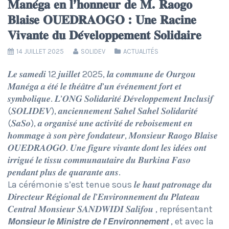
𝐌𝐚𝐧𝐞́𝐠𝐚 𝐞𝐧 𝐥’𝐡𝐨𝐧𝐧𝐞𝐮𝐫 𝐝𝐞 𝐌. 𝐑𝐚𝐨𝐠𝐨
𝐁𝐥𝐚𝐢𝐬𝐞 𝐎𝐔𝐄𝐃𝐑𝐀𝐎𝐆𝐎 : 𝐔𝐧𝐞 𝐑𝐚𝐜𝐢𝐧𝐞
𝐕𝐢𝐯𝐚𝐧𝐭𝐞 𝐝𝐮 𝐃𝐞́𝐯𝐞𝐥𝐨𝐩𝐩𝐞𝐦𝐞𝐧𝐭 𝐒𝐨𝐥𝐢𝐝𝐚𝐢𝐫𝐞
14 JUILLET 2025
SOLIDEV
ACTUALITÉS
𝑳𝒆 𝒔𝒂𝒎𝒆𝒅𝒊 12 𝒋𝒖𝒊𝒍𝒍𝒆𝒕 2025, 𝒍𝒂 𝒄𝒐𝒎𝒎𝒖𝒏𝒆 𝒅𝒆 𝑶𝒖𝒓𝒈𝒐𝒖
𝑴𝒂𝒏𝒆́𝒈𝒂 𝒂 𝒆́𝒕𝒆́ 𝒍𝒆 𝒕𝒉𝒆́𝒂̂𝒕𝒓𝒆 𝒅’𝒖𝒏 𝒆́𝒗𝒆́𝒏𝒆𝒎𝒆𝒏𝒕 𝒇𝒐𝒓𝒕 𝒆𝒕
𝒔𝒚𝒎𝒃𝒐𝒍𝒊𝒒𝒖𝒆. 𝑳’𝑶𝑵𝑮 𝑺𝒐𝒍𝒊𝒅𝒂𝒓𝒊𝒕𝒆́ 𝑫𝒆́𝒗𝒆𝒍𝒐𝒑𝒑𝒆𝒎𝒆𝒏𝒕 𝑰𝒏𝒄𝒍𝒖𝒔𝒊𝒇
(𝑺𝑶𝑳𝑰𝑫𝑬𝑽), 𝒂𝒏𝒄𝒊𝒆𝒏𝒏𝒆𝒎𝒆𝒏𝒕 𝑺𝒂𝒉𝒆𝒍 𝑺𝒂𝒉𝒆𝒍 𝑺𝒐𝒍𝒊𝒅𝒂𝒓𝒊𝒕𝒆́
(𝑺𝒂𝑺𝒐), 𝒂 𝒐𝒓𝒈𝒂𝒏𝒊𝒔𝒆́ 𝒖𝒏𝒆 𝒂𝒄𝒕𝒊𝒗𝒊𝒕𝒆́ 𝒅𝒆 𝒓𝒆𝒃𝒐𝒊𝒔𝒆𝒎𝒆𝒏𝒕 𝒆𝒏
𝒉𝒐𝒎𝒎𝒂𝒈𝒆 𝒂̀ 𝒔𝒐𝒏 𝒑𝒆̀𝒓𝒆 𝒇𝒐𝒏𝒅𝒂𝒕𝒆𝒖𝒓, 𝑴𝒐𝒏𝒔𝒊𝒆𝒖𝒓 𝑹𝒂𝒐𝒈𝒐 𝑩𝒍𝒂𝒊𝒔𝒆
𝑶𝑼𝑬𝑫𝑹𝑨𝑶𝑮𝑶. 𝑼𝒏𝒆 𝒇𝒊𝒈𝒖𝒓𝒆 𝒗𝒊𝒗𝒂𝒏𝒕𝒆 𝒅𝒐𝒏𝒕 𝒍𝒆𝒔 𝒊𝒅𝒆́𝒆𝒔 𝒐𝒏𝒕
𝒊𝒓𝒓𝒊𝒈𝒖𝒆́ 𝒍𝒆 𝒕𝒊𝒔𝒔𝒖 𝒄𝒐𝒎𝒎𝒖𝒏𝒂𝒖𝒕𝒂𝒊𝒓𝒆 𝒅𝒖 𝑩𝒖𝒓𝒌𝒊𝒏𝒂 𝑭𝒂𝒔𝒐
𝒑𝒆𝒏𝒅𝒂𝒏𝒕 𝒑𝒍𝒖𝒔 𝒅𝒆 𝒒𝒖𝒂𝒓𝒂𝒏𝒕𝒆 𝒂𝒏𝒔.
La cérémonie s’est tenue sous 𝒍𝒆 𝒉𝒂𝒖𝒕 𝒑𝒂𝒕𝒓𝒐𝒏𝒂𝒈𝒆 𝒅𝒖
𝑫𝒊𝒓𝒆𝒄𝒕𝒆𝒖𝒓 𝑹𝒆́𝒈𝒊𝒐𝒏𝒂𝒍 𝒅𝒆 𝒍’𝑬𝒏𝒗𝒊𝒓𝒐𝒏𝒏𝒆𝒎𝒆𝒏𝒕 𝒅𝒖 𝑷𝒍𝒂𝒕𝒆𝒂𝒖
𝑪𝒆𝒏𝒕𝒓𝒂𝒍 𝑴𝒐𝒏𝒔𝒊𝒆𝒖𝒓 𝑺𝑨𝑵𝑫𝑾𝑰𝑫𝑰 𝑺𝒂𝒍𝒊𝒇𝒐𝒖 , représentant
𝙈𝙤𝙣𝙨𝙞𝙚𝙪𝙧 𝙡𝙚 𝙈𝙞𝙣𝙞𝙨𝙩𝙧𝙚 𝙙𝙚 𝙡’𝙀𝙣𝙫𝙞𝙧𝙤𝙣𝙣𝙚𝙢𝙚𝙣𝙩 , et avec la