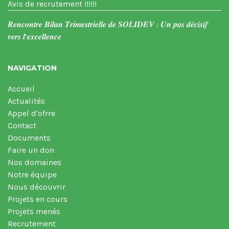
Avis de recrutement !!!!!!
𝑹𝒆𝒏𝒄𝒐𝒏𝒕𝒓𝒆 𝑩𝒊𝒍𝒂𝒏 𝑻𝒓𝒊𝒎𝒆𝒔𝒕𝒓𝒊𝒆𝒍𝒍𝒆 𝒅𝒆 𝑺𝑶𝑳𝑰𝑫𝑬𝑽 : 𝑼𝒏 𝒑𝒂𝒔 𝒅𝒆́𝒄𝒊𝒔𝒊𝒇
𝒗𝒆𝒓𝒔 𝒍’𝒆𝒙𝒄𝒆𝒍𝒍𝒆𝒏𝒄𝒆
NAVIGATION
Accueil
Actualités
Appel d'ofrre
Contact
Documents
Faire un don
Nos domaines
Notre équipe
Nous découvrir
Projets en cours
Projets menés
Recrutement