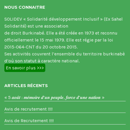
NOUS CONNAITRE
SOLIDEV « Solidarité développement Inclusif » (Ex Sahel
Solidarité) est une association
de droit Burkinabé. Elle a été créée en 1973 et reconnu
officiellement le 15 mai 1979. Elle est régie par la loi
2015-064-CNT du 20 octobre 2015.
Ses activités couvrent l’ensemble du territoire burkinabè
d’où son statut à caractère national.
En savoir plus >>>
ARTICLES RÉCENTS
« 5 𝒂𝒐𝒖̂𝒕 : 𝒎𝒆́𝒎𝒐𝒊𝒓𝒆 𝒅’𝒖𝒏 𝒑𝒆𝒖𝒑𝒍𝒆, 𝒇𝒐𝒓𝒄𝒆 𝒅’𝒖𝒏𝒆 𝒏𝒂𝒕𝒊𝒐𝒏 »
Avis de recrutement !!!!
Avis de Recrutement !!!!