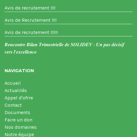
Avis de recrutement !!!!
Avis de Recrutement !!!!
Avis de recrutement !!!!!!
𝑹𝒆𝒏𝒄𝒐𝒏𝒕𝒓𝒆 𝑩𝒊𝒍𝒂𝒏 𝑻𝒓𝒊𝒎𝒆𝒔𝒕𝒓𝒊𝒆𝒍𝒍𝒆 𝒅𝒆 𝑺𝑶𝑳𝑰𝑫𝑬𝑽 : 𝑼𝒏 𝒑𝒂𝒔 𝒅𝒆́𝒄𝒊𝒔𝒊𝒇
𝒗𝒆𝒓𝒔 𝒍’𝒆𝒙𝒄𝒆𝒍𝒍𝒆𝒏𝒄𝒆
NAVIGATION
Accueil
Actualités
Appel d'ofrre
Contact
Documents
Faire un don
Nos domaines
Notre équipe