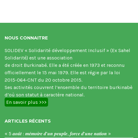
NOUS CONNAITRE
SOLIDEV « Solidarité développement Inclusif » (Ex Sahel
Solidarité) est une association
de droit Burkinabé. Elle a été créée en 1973 et reconnu
officiellement le 15 mai 1979. Elle est régie par la loi
2015-064-CNT du 20 octobre 2015.
Ses activités couvrent l’ensemble du territoire burkinabè
d’où son statut à caractère national.
En savoir plus >>>
ARTICLES RÉCENTS
« 5 𝒂𝒐𝒖̂𝒕 : 𝒎𝒆́𝒎𝒐𝒊𝒓𝒆 𝒅’𝒖𝒏 𝒑𝒆𝒖𝒑𝒍𝒆, 𝒇𝒐𝒓𝒄𝒆 𝒅’𝒖𝒏𝒆 𝒏𝒂𝒕𝒊𝒐𝒏 »