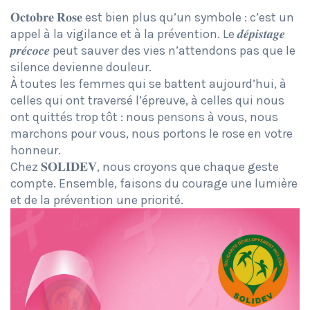
𝐎𝐜𝐭𝐨𝐛𝐫𝐞 𝐑𝐨𝐬𝐞 est bien plus qu’un symbole : c’est un
appel à la vigilance et à la prévention. Le 𝒅𝒆́𝒑𝒊𝒔𝒕𝒂𝒈𝒆
𝒑𝒓𝒆́𝒄𝒐𝒄𝒆 peut sauver des vies n’attendons pas que le
silence devienne douleur.
À toutes les femmes qui se battent aujourd’hui, à
celles qui ont traversé l’épreuve, à celles qui nous
ont quittés trop tôt : nous pensons à vous, nous
marchons pour vous, nous portons le rose en votre
honneur.
Chez 𝐒𝐎𝐋𝐈𝐃𝐄𝐕, nous croyons que chaque geste
compte. Ensemble, faisons du courage une lumière
et de la prévention une priorité.