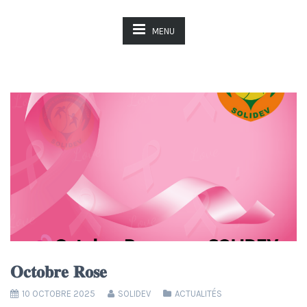
MENU
𝐎𝐜𝐭𝐨𝐛𝐫𝐞 𝐑𝐨𝐬𝐞
10 OCTOBRE 2025
SOLIDEV
ACTUALITÉS