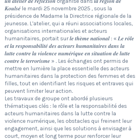
𝒖𝒏 𝒂𝒕𝒆𝒍𝒊𝒆𝒓 𝒅𝒆 𝒓𝒆́𝒇𝒍𝒆𝒙𝒊𝒐𝒏 organisé dans 𝒍𝒂 𝒓𝒆́𝒈𝒊𝒐𝒏 𝒅𝒆
𝑲𝒐𝒖𝒍𝒔𝒆́ le mardi 25 novembre 2025 , sous la
présidence de Madame la Directrice régionale de la
jeunesse. L’atelier, qui a réuni associations locales,
organisations internationales et acteurs
humanitaires, portait sur 𝒍𝒆 𝒕𝒉𝒆̀𝒎𝒆 𝒏𝒂𝒕𝒊𝒐𝒏𝒂𝒍 : « 𝑳𝒆 𝒓𝒐̂𝒍𝒆
𝒆𝒕 𝒍𝒂 𝒓𝒆𝒔𝒑𝒐𝒏𝒔𝒂𝒃𝒊𝒍𝒊𝒕𝒆́ 𝒅𝒆𝒔 𝒂𝒄𝒕𝒆𝒖𝒓𝒔 𝒉𝒖𝒎𝒂𝒏𝒊𝒕𝒂𝒊𝒓𝒆𝒔 𝒅𝒂𝒏𝒔 𝒍𝒂
𝒍𝒖𝒕𝒕𝒆 𝒄𝒐𝒏𝒕𝒓𝒆 𝒍𝒂 𝒗𝒊𝒐𝒍𝒆𝒏𝒄𝒆 𝒏𝒖𝒎𝒆́𝒓𝒊𝒒𝒖𝒆 𝒆𝒏 𝒔𝒊𝒕𝒖𝒂𝒕𝒊𝒐𝒏 𝒅𝒆 𝒍𝒖𝒕𝒕𝒆
𝒄𝒐𝒏𝒕𝒓𝒆 𝒍𝒆 𝒕𝒆𝒓𝒓𝒐𝒓𝒊𝒔𝒎𝒆 » . Les échanges ont permis de
mettre en lumière la place essentielle des acteurs
humanitaires dans la protection des femmes et des
filles, tout en identifiant les risques et entraves qui
peuvent limiter leur action.
Les travaux de groupe ont abordé plusieurs
thématiques clés : le rôle et la responsabilité des
acteurs humanitaires dans la lutte contre la
violence numérique, les obstacles qui freinent leur
engagement, ainsi que les solutions à envisager à
court, moyen et long terme pour renforcer leur