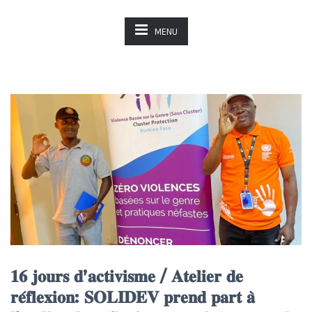
MENU
𝟏𝟔 𝐣𝐨𝐮𝐫𝐬 𝐝’𝐚𝐜𝐭𝐢𝐯𝐢𝐬𝐦𝐞 / 𝐀𝐭𝐞𝐥𝐢𝐞𝐫 𝐝𝐞
𝐫𝐞́𝐟𝐥𝐞𝐱𝐢𝐨𝐧: 𝐒𝐎𝐋𝐈𝐃𝐄𝐕 𝐩𝐫𝐞𝐧𝐝 𝐩𝐚𝐫𝐭 𝐚̀