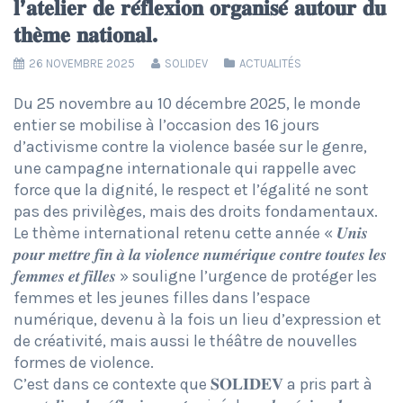
𝐥’𝐚𝐭𝐞𝐥𝐢𝐞𝐫 𝐝𝐞 𝐫𝐞́𝐟𝐥𝐞𝐱𝐢𝐨𝐧 𝐨𝐫𝐠𝐚𝐧𝐢𝐬𝐞́ 𝐚𝐮𝐭𝐨𝐮𝐫 𝐝𝐮
𝐭𝐡𝐞̀𝐦𝐞 𝐧𝐚𝐭𝐢𝐨𝐧𝐚𝐥.
26 NOVEMBRE 2025
SOLIDEV
ACTUALITÉS
Du 25 novembre au 10 décembre 2025, le monde
entier se mobilise à l’occasion des 16 jours
d’activisme contre la violence basée sur le genre,
une campagne internationale qui rappelle avec
force que la dignité, le respect et l’égalité ne sont
pas des privilèges, mais des droits fondamentaux.
Le thème international retenu cette année « 𝑼𝒏𝒊𝒔
𝒑𝒐𝒖𝒓 𝒎𝒆𝒕𝒕𝒓𝒆 𝒇𝒊𝒏 𝒂̀ 𝒍𝒂 𝒗𝒊𝒐𝒍𝒆𝒏𝒄𝒆 𝒏𝒖𝒎𝒆́𝒓𝒊𝒒𝒖𝒆 𝒄𝒐𝒏𝒕𝒓𝒆 𝒕𝒐𝒖𝒕𝒆𝒔 𝒍𝒆𝒔
𝒇𝒆𝒎𝒎𝒆𝒔 𝒆𝒕 𝒇𝒊𝒍𝒍𝒆𝒔 » souligne l’urgence de protéger les
femmes et les jeunes filles dans l’espace
numérique, devenu à la fois un lieu d’expression et
de créativité, mais aussi le théâtre de nouvelles
formes de violence.
C’est dans ce contexte que 𝐒𝐎𝐋𝐈𝐃𝐄𝐕 a pris part à