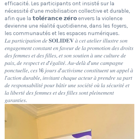
efficacité. Les participants ont insisté sur la
nécessité d’une mobilisation collective et durable,
afin que la 𝘁𝗼𝗹𝗲́𝗿𝗮𝗻𝗰𝗲 𝘇𝗲́𝗿𝗼 envers la violence
devienne une réalité quotidienne, dans les foyers,
les communautés et les espaces numériques.
𝐿𝑎 𝑝𝑎𝑟𝑡𝑖𝑐𝑖𝑝𝑎𝑡𝑖𝑜𝑛 𝑑𝑒 𝐒𝐎𝐋𝐈𝐃𝐄𝐕 𝑎̀ 𝑐𝑒𝑡 𝑎𝑡𝑒𝑙𝑖𝑒𝑟 𝑖𝑙𝑙𝑢𝑠𝑡𝑟𝑒 𝑠𝑜𝑛
𝑒𝑛𝑔𝑎𝑔𝑒𝑚𝑒𝑛𝑡 𝑐𝑜𝑛𝑠𝑡𝑎𝑛𝑡 𝑒𝑛 𝑓𝑎𝑣𝑒𝑢𝑟 𝑑𝑒 𝑙𝑎 𝑝𝑟𝑜𝑚𝑜𝑡𝑖𝑜𝑛 𝑑𝑒𝑠 𝑑𝑟𝑜𝑖𝑡𝑠
𝑑𝑒𝑠 𝑓𝑒𝑚𝑚𝑒𝑠 𝑒𝑡 𝑑𝑒𝑠 𝑓𝑖𝑙𝑙𝑒𝑠, 𝑒𝑡 𝑠𝑜𝑛 𝑠𝑜𝑢𝑡𝑖𝑒𝑛 𝑎̀ 𝑢𝑛𝑒 𝑐𝑢𝑙𝑡𝑢𝑟𝑒 𝑑𝑒
𝑝𝑎𝑖𝑥, 𝑑𝑒 𝑟𝑒𝑠𝑝𝑒𝑐𝑡 𝑒𝑡 𝑑’𝑒́𝑔𝑎𝑙𝑖𝑡𝑒́. 𝐴𝑢-𝑑𝑒𝑙𝑎̀ 𝑑’𝑢𝑛𝑒 𝑐𝑎𝑚𝑝𝑎𝑔𝑛𝑒
𝑝𝑜𝑛𝑐𝑡𝑢𝑒𝑙𝑙𝑒, 𝑐𝑒𝑠 16 𝑗𝑜𝑢𝑟𝑠 𝑑’𝑎𝑐𝑡𝑖𝑣𝑖𝑠𝑚𝑒 𝑐𝑜𝑛𝑠𝑡𝑖𝑡𝑢𝑒𝑛𝑡 𝑢𝑛 𝑎𝑝𝑝𝑒𝑙 𝑎̀
𝑙’𝑎𝑐𝑡𝑖𝑜𝑛 𝑑𝑢𝑟𝑎𝑏𝑙𝑒, 𝑖𝑛𝑣𝑖𝑡𝑎𝑛𝑡 𝑐ℎ𝑎𝑞𝑢𝑒 𝑎𝑐𝑡𝑒𝑢𝑟 𝑎̀ 𝑝𝑟𝑒𝑛𝑑𝑟𝑒 𝑠𝑎 𝑝𝑎𝑟𝑡
𝑑𝑒 𝑟𝑒𝑠𝑝𝑜𝑛𝑠𝑎𝑏𝑖𝑙𝑖𝑡𝑒́ 𝑝𝑜𝑢𝑟 𝑏𝑎̂𝑡𝑖𝑟 𝑢𝑛𝑒 𝑠𝑜𝑐𝑖𝑒́𝑡𝑒́ 𝑜𝑢̀ 𝑙𝑎 𝑠𝑒́𝑐𝑢𝑟𝑖𝑡𝑒́ 𝑒𝑡
𝑙𝑎 𝑙𝑖𝑏𝑒𝑟𝑡𝑒́ 𝑑𝑒𝑠 𝑓𝑒𝑚𝑚𝑒𝑠 𝑒𝑡 𝑑𝑒𝑠 𝑓𝑖𝑙𝑙𝑒𝑠 𝑠𝑜𝑛𝑡 𝑝𝑙𝑒𝑖𝑛𝑒𝑚𝑒𝑛𝑡
𝑔𝑎𝑟𝑎𝑛𝑡𝑖𝑒𝑠.