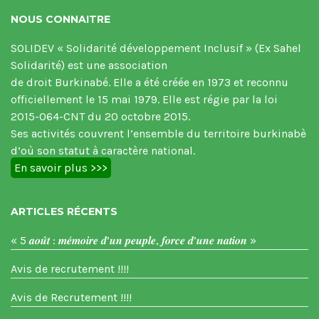
NOUS CONNAITRE
SOLIDEV « Solidarité développement Inclusif » (Ex Sahel
Solidarité) est une association
de droit Burkinabé. Elle a été créée en 1973 et reconnu
officiellement le 15 mai 1979. Elle est régie par la loi
2015-064-CNT du 20 octobre 2015.
Ses activités couvrent l’ensemble du territoire burkinabè
d’où son statut à caractère national.
En savoir plus >>>
ARTICLES RÉCENTS
« 5 𝒂𝒐𝒖̂𝒕 : 𝒎𝒆́𝒎𝒐𝒊𝒓𝒆 𝒅’𝒖𝒏 𝒑𝒆𝒖𝒑𝒍𝒆, 𝒇𝒐𝒓𝒄𝒆 𝒅’𝒖𝒏𝒆 𝒏𝒂𝒕𝒊𝒐𝒏 »
Avis de recrutement !!!!
Avis de Recrutement !!!!