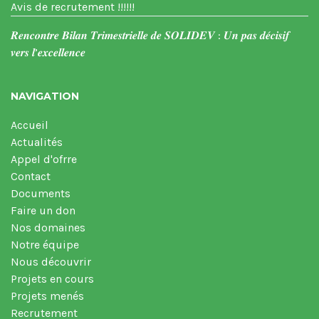
Avis de recrutement !!!!!!
𝑹𝒆𝒏𝒄𝒐𝒏𝒕𝒓𝒆 𝑩𝒊𝒍𝒂𝒏 𝑻𝒓𝒊𝒎𝒆𝒔𝒕𝒓𝒊𝒆𝒍𝒍𝒆 𝒅𝒆 𝑺𝑶𝑳𝑰𝑫𝑬𝑽 : 𝑼𝒏 𝒑𝒂𝒔 𝒅𝒆́𝒄𝒊𝒔𝒊𝒇
𝒗𝒆𝒓𝒔 𝒍’𝒆𝒙𝒄𝒆𝒍𝒍𝒆𝒏𝒄𝒆
NAVIGATION
Accueil
Actualités
Appel d'ofrre
Contact
Documents
Faire un don
Nos domaines
Notre équipe
Nous découvrir
Projets en cours
Projets menés
Recrutement