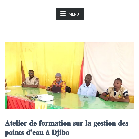
MENU
𝐀𝐭𝐞𝐥𝐢𝐞𝐫 𝐝𝐞 𝐟𝐨𝐫𝐦𝐚𝐭𝐢𝐨𝐧 𝐬𝐮𝐫 𝐥𝐚 𝐠𝐞𝐬𝐭𝐢𝐨𝐧 𝐝𝐞𝐬
𝐩𝐨𝐢𝐧𝐭𝐬 𝐝’𝐞𝐚𝐮 𝐚̀ 𝐃𝐣𝐢𝐛𝐨