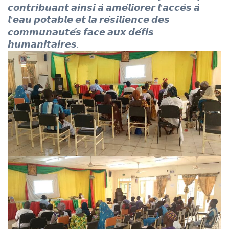
𝙘𝙤𝙣𝙩𝙧𝙞𝙗𝙪𝙖𝙣𝙩 𝙖𝙞𝙣𝙨𝙞 𝙖̀ 𝙖𝙢𝙚́𝙡𝙞𝙤𝙧𝙚𝙧 𝙡’𝙖𝙘𝙘𝙚̀𝙨 𝙖̀
𝙡’𝙚𝙖𝙪 𝙥𝙤𝙩𝙖𝙗𝙡𝙚 𝙚𝙩 𝙡𝙖 𝙧𝙚́𝙨𝙞𝙡𝙞𝙚𝙣𝙘𝙚 𝙙𝙚𝙨
𝙘𝙤𝙢𝙢𝙪𝙣𝙖𝙪𝙩𝙚́𝙨 𝙛𝙖𝙘𝙚 𝙖𝙪𝙭 𝙙𝙚́𝙛𝙞𝙨
𝙝𝙪𝙢𝙖𝙣𝙞𝙩𝙖𝙞𝙧𝙚𝙨.