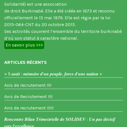
Solidarité) est une association
de droit Burkinabé. Elle a été créée en 1973 et reconnu
officiellement le 15 mai 1979. Elle est régie par la loi
2015-064-CNT du 20 octobre 2015.
Ses activités couvrent l’ensemble du territoire burkinabè
d’où son statut à caractère national.
En savoir plus >>>
ARTICLES RÉCENTS
« 5 𝒂𝒐𝒖̂𝒕 : 𝒎𝒆́𝒎𝒐𝒊𝒓𝒆 𝒅’𝒖𝒏 𝒑𝒆𝒖𝒑𝒍𝒆, 𝒇𝒐𝒓𝒄𝒆 𝒅’𝒖𝒏𝒆 𝒏𝒂𝒕𝒊𝒐𝒏 »
Avis de recrutement !!!!
Avis de Recrutement !!!!
Avis de recrutement !!!!!!
𝑹𝒆𝒏𝒄𝒐𝒏𝒕𝒓𝒆 𝑩𝒊𝒍𝒂𝒏 𝑻𝒓𝒊𝒎𝒆𝒔𝒕𝒓𝒊𝒆𝒍𝒍𝒆 𝒅𝒆 𝑺𝑶𝑳𝑰𝑫𝑬𝑽 : 𝑼𝒏 𝒑𝒂𝒔 𝒅𝒆́𝒄𝒊𝒔𝒊𝒇
𝒗𝒆𝒓𝒔 𝒍’𝒆𝒙𝒄𝒆𝒍𝒍𝒆𝒏𝒄𝒆