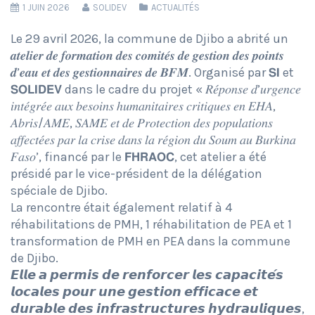
1 JUIN 2026
SOLIDEV
ACTUALITÉS
Le 29 avril 2026, la commune de Djibo a abrité un
𝒂𝒕𝒆𝒍𝒊𝒆𝒓 𝒅𝒆 𝒇𝒐𝒓𝒎𝒂𝒕𝒊𝒐𝒏 𝒅𝒆𝒔 𝒄𝒐𝒎𝒊𝒕𝒆́𝒔 𝒅𝒆 𝒈𝒆𝒔𝒕𝒊𝒐𝒏 𝒅𝒆𝒔 𝒑𝒐𝒊𝒏𝒕𝒔
𝒅’𝒆𝒂𝒖 𝒆𝒕 𝒅𝒆𝒔 𝒈𝒆𝒔𝒕𝒊𝒐𝒏𝒏𝒂𝒊𝒓𝒆𝒔 𝒅𝒆 𝑩𝑭𝑴. Organisé par 𝗦𝗜 et
𝗦𝗢𝗟𝗜𝗗𝗘𝗩 dans le cadre du projet « 𝑅𝑒́𝑝𝑜𝑛𝑠𝑒 𝑑’𝑢𝑟𝑔𝑒𝑛𝑐𝑒
𝑖𝑛𝑡𝑒́𝑔𝑟𝑒́𝑒 𝑎𝑢𝑥 𝑏𝑒𝑠𝑜𝑖𝑛𝑠 ℎ𝑢𝑚𝑎𝑛𝑖𝑡𝑎𝑖𝑟𝑒𝑠 𝑐𝑟𝑖𝑡𝑖𝑞𝑢𝑒𝑠 𝑒𝑛 𝐸𝐻𝐴,
𝐴𝑏𝑟𝑖𝑠/𝐴𝑀𝐸, 𝑆𝐴𝑀𝐸 𝑒𝑡 𝑑𝑒 𝑃𝑟𝑜𝑡𝑒𝑐𝑡𝑖𝑜𝑛 𝑑𝑒𝑠 𝑝𝑜𝑝𝑢𝑙𝑎𝑡𝑖𝑜𝑛𝑠
𝑎𝑓𝑓𝑒𝑐𝑡𝑒́𝑒𝑠 𝑝𝑎𝑟 𝑙𝑎 𝑐𝑟𝑖𝑠𝑒 𝑑𝑎𝑛𝑠 𝑙𝑎 𝑟𝑒́𝑔𝑖𝑜𝑛 𝑑𝑢 𝑆𝑜𝑢𝑚 𝑎𝑢 𝐵𝑢𝑟𝑘𝑖𝑛𝑎
𝐹𝑎𝑠𝑜’, financé par le 𝗙𝗛𝗥𝗔𝗢𝗖, cet atelier a été
présidé par le vice-président de la délégation
spéciale de Djibo.
La rencontre était également relatif à 4
réhabilitations de PMH, 1 réhabilitation de PEA et 1
transformation de PMH en PEA dans la commune
de Djibo.
𝙀𝙡𝙡𝙚 𝙖 𝙥𝙚𝙧𝙢𝙞𝙨 𝙙𝙚 𝙧𝙚𝙣𝙛𝙤𝙧𝙘𝙚𝙧 𝙡𝙚𝙨 𝙘𝙖𝙥𝙖𝙘𝙞𝙩𝙚́𝙨
𝙡𝙤𝙘𝙖𝙡𝙚𝙨 𝙥𝙤𝙪𝙧 𝙪𝙣𝙚 𝙜𝙚𝙨𝙩𝙞𝙤𝙣 𝙚𝙛𝙛𝙞𝙘𝙖𝙘𝙚 𝙚𝙩
𝙙𝙪𝙧𝙖𝙗𝙡𝙚 𝙙𝙚𝙨 𝙞𝙣𝙛𝙧𝙖𝙨𝙩𝙧𝙪𝙘𝙩𝙪𝙧𝙚𝙨 𝙝𝙮𝙙𝙧𝙖𝙪𝙡𝙞𝙦𝙪𝙚𝙨,