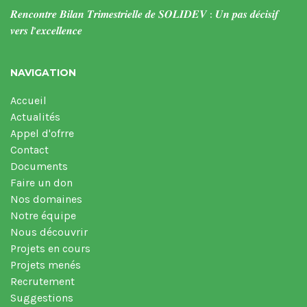
𝑹𝒆𝒏𝒄𝒐𝒏𝒕𝒓𝒆 𝑩𝒊𝒍𝒂𝒏 𝑻𝒓𝒊𝒎𝒆𝒔𝒕𝒓𝒊𝒆𝒍𝒍𝒆 𝒅𝒆 𝑺𝑶𝑳𝑰𝑫𝑬𝑽 : 𝑼𝒏 𝒑𝒂𝒔 𝒅𝒆́𝒄𝒊𝒔𝒊𝒇
𝒗𝒆𝒓𝒔 𝒍’𝒆𝒙𝒄𝒆𝒍𝒍𝒆𝒏𝒄𝒆
NAVIGATION
Accueil
Actualités
Appel d'ofrre
Contact
Documents
Faire un don
Nos domaines
Notre équipe
Nous découvrir
Projets en cours
Projets menés
Recrutement
Suggestions