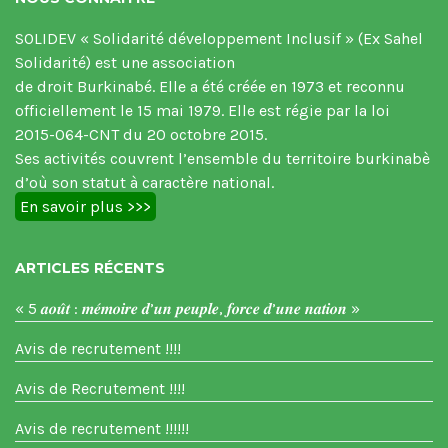
SOLIDEV « Solidarité développement Inclusif » (Ex Sahel
Solidarité) est une association
de droit Burkinabé. Elle a été créée en 1973 et reconnu
officiellement le 15 mai 1979. Elle est régie par la loi
2015-064-CNT du 20 octobre 2015.
Ses activités couvrent l’ensemble du territoire burkinabè
d’où son statut à caractère national.
En savoir plus >>>
ARTICLES RÉCENTS
« 5 𝒂𝒐𝒖̂𝒕 : 𝒎𝒆́𝒎𝒐𝒊𝒓𝒆 𝒅’𝒖𝒏 𝒑𝒆𝒖𝒑𝒍𝒆, 𝒇𝒐𝒓𝒄𝒆 𝒅’𝒖𝒏𝒆 𝒏𝒂𝒕𝒊𝒐𝒏 »
Avis de recrutement !!!!
Avis de Recrutement !!!!
Avis de recrutement !!!!!!