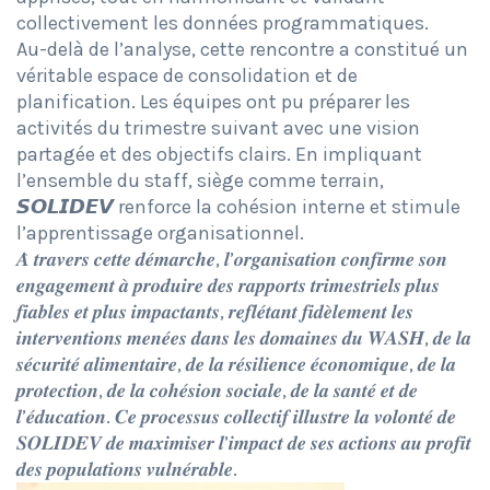
collectivement les données programmatiques.
Au-delà de l’analyse, cette rencontre a constitué un
véritable espace de consolidation et de
planification. Les équipes ont pu préparer les
activités du trimestre suivant avec une vision
partagée et des objectifs clairs. En impliquant
l’ensemble du staff, siège comme terrain,
𝙎𝙊𝙇𝙄𝘿𝙀𝙑 renforce la cohésion interne et stimule
l’apprentissage organisationnel.
𝑨̀ 𝒕𝒓𝒂𝒗𝒆𝒓𝒔 𝒄𝒆𝒕𝒕𝒆 𝒅𝒆́𝒎𝒂𝒓𝒄𝒉𝒆, 𝒍’𝒐𝒓𝒈𝒂𝒏𝒊𝒔𝒂𝒕𝒊𝒐𝒏 𝒄𝒐𝒏𝒇𝒊𝒓𝒎𝒆 𝒔𝒐𝒏
𝒆𝒏𝒈𝒂𝒈𝒆𝒎𝒆𝒏𝒕 𝒂̀ 𝒑𝒓𝒐𝒅𝒖𝒊𝒓𝒆 𝒅𝒆𝒔 𝒓𝒂𝒑𝒑𝒐𝒓𝒕𝒔 𝒕𝒓𝒊𝒎𝒆𝒔𝒕𝒓𝒊𝒆𝒍𝒔 𝒑𝒍𝒖𝒔
𝒇𝒊𝒂𝒃𝒍𝒆𝒔 𝒆𝒕 𝒑𝒍𝒖𝒔 𝒊𝒎𝒑𝒂𝒄𝒕𝒂𝒏𝒕𝒔, 𝒓𝒆𝒇𝒍𝒆́𝒕𝒂𝒏𝒕 𝒇𝒊𝒅𝒆̀𝒍𝒆𝒎𝒆𝒏𝒕 𝒍𝒆𝒔
𝒊𝒏𝒕𝒆𝒓𝒗𝒆𝒏𝒕𝒊𝒐𝒏𝒔 𝒎𝒆𝒏𝒆́𝒆𝒔 𝒅𝒂𝒏𝒔 𝒍𝒆𝒔 𝒅𝒐𝒎𝒂𝒊𝒏𝒆𝒔 𝒅𝒖 𝑾𝑨𝑺𝑯, 𝒅𝒆 𝒍𝒂
𝒔𝒆́𝒄𝒖𝒓𝒊𝒕𝒆́ 𝒂𝒍𝒊𝒎𝒆𝒏𝒕𝒂𝒊𝒓𝒆, 𝒅𝒆 𝒍𝒂 𝒓𝒆́𝒔𝒊𝒍𝒊𝒆𝒏𝒄𝒆 𝒆́𝒄𝒐𝒏𝒐𝒎𝒊𝒒𝒖𝒆, 𝒅𝒆 𝒍𝒂
𝒑𝒓𝒐𝒕𝒆𝒄𝒕𝒊𝒐𝒏, 𝒅𝒆 𝒍𝒂 𝒄𝒐𝒉𝒆́𝒔𝒊𝒐𝒏 𝒔𝒐𝒄𝒊𝒂𝒍𝒆, 𝒅𝒆 𝒍𝒂 𝒔𝒂𝒏𝒕𝒆́ 𝒆𝒕 𝒅𝒆
𝒍’𝒆́𝒅𝒖𝒄𝒂𝒕𝒊𝒐𝒏. 𝑪𝒆 𝒑𝒓𝒐𝒄𝒆𝒔𝒔𝒖𝒔 𝒄𝒐𝒍𝒍𝒆𝒄𝒕𝒊𝒇 𝒊𝒍𝒍𝒖𝒔𝒕𝒓𝒆 𝒍𝒂 𝒗𝒐𝒍𝒐𝒏𝒕𝒆́ 𝒅𝒆
𝑺𝑶𝑳𝑰𝑫𝑬𝑽 𝒅𝒆 𝒎𝒂𝒙𝒊𝒎𝒊𝒔𝒆𝒓 𝒍’𝒊𝒎𝒑𝒂𝒄𝒕 𝒅𝒆 𝒔𝒆𝒔 𝒂𝒄𝒕𝒊𝒐𝒏𝒔 𝒂𝒖 𝒑𝒓𝒐𝒇𝒊𝒕
𝒅𝒆𝒔 𝒑𝒐𝒑𝒖𝒍𝒂𝒕𝒊𝒐𝒏𝒔 𝒗𝒖𝒍𝒏𝒆́𝒓𝒂𝒃𝒍𝒆.