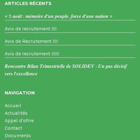
ARTICLES RÉCENTS
« 5 𝒂𝒐𝒖̂𝒕 : 𝒎𝒆́𝒎𝒐𝒊𝒓𝒆 𝒅’𝒖𝒏 𝒑𝒆𝒖𝒑𝒍𝒆, 𝒇𝒐𝒓𝒄𝒆 𝒅’𝒖𝒏𝒆 𝒏𝒂𝒕𝒊𝒐𝒏 »
Avis de recrutement !!!!
Avis de Recrutement !!!!
Avis de recrutement !!!!!!
𝑹𝒆𝒏𝒄𝒐𝒏𝒕𝒓𝒆 𝑩𝒊𝒍𝒂𝒏 𝑻𝒓𝒊𝒎𝒆𝒔𝒕𝒓𝒊𝒆𝒍𝒍𝒆 𝒅𝒆 𝑺𝑶𝑳𝑰𝑫𝑬𝑽 : 𝑼𝒏 𝒑𝒂𝒔 𝒅𝒆́𝒄𝒊𝒔𝒊𝒇
𝒗𝒆𝒓𝒔 𝒍’𝒆𝒙𝒄𝒆𝒍𝒍𝒆𝒏𝒄𝒆
NAVIGATION
Accueil
Actualités
Appel d'ofrre
Contact
Documents