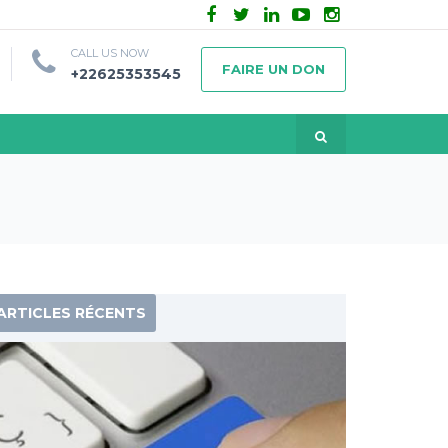
CALL US NOW
FAIRE UN DON
+22625353545
ARTICLES RÉCENTS