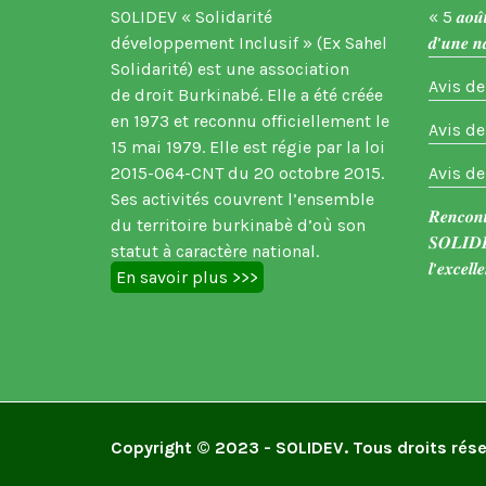
SOLIDEV « Solidarité
« 5 𝒂𝒐𝒖̂𝒕
développement Inclusif » (Ex Sahel
𝒅’𝒖𝒏𝒆 𝒏
Solidarité) est une association
Avis de
de droit Burkinabé. Elle a été créée
en 1973 et reconnu officiellement le
Avis de
15 mai 1979. Elle est régie par la loi
2015-064-CNT du 20 octobre 2015.
Avis de
Ses activités couvrent l’ensemble
𝑹𝒆𝒏𝒄𝒐𝒏𝒕
du territoire burkinabè d’où son
𝑺𝑶𝑳𝑰𝑫𝑬
statut à caractère national.
𝒍’𝒆𝒙𝒄𝒆𝒍𝒍
En savoir plus >>>
Copyright © 2023 - SOLIDEV. Tous droits rése