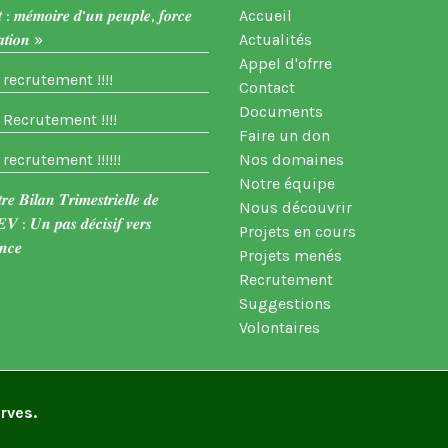
 : 𝒎𝒆́𝒎𝒐𝒊𝒓𝒆 𝒅’𝒖𝒏 𝒑𝒆𝒖𝒑𝒍𝒆, 𝒇𝒐𝒓𝒄𝒆
Accueil
𝒕𝒊𝒐𝒏 »
Actualités
Appel d'ofrre
 recrutement !!!!
Contact
Documents
 Recrutement !!!!
Faire un don
 recrutement !!!!!!
Nos domaines
Notre équipe
𝒆 𝑩𝒊𝒍𝒂𝒏 𝑻𝒓𝒊𝒎𝒆𝒔𝒕𝒓𝒊𝒆𝒍𝒍𝒆 𝒅𝒆
Nous découvrir
 : 𝑼𝒏 𝒑𝒂𝒔 𝒅𝒆́𝒄𝒊𝒔𝒊𝒇 𝒗𝒆𝒓𝒔
Projets en cours
𝒏𝒄𝒆
Projets menés
Recrutement
Suggestions
Volontaires
rves.