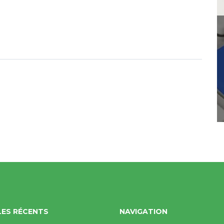
ACTUALITÉS
« 5 𝒂𝒐𝒖̂𝒕 : 𝒎𝒆́𝒎𝒐𝒊𝒓𝒆
𝒅’𝒖𝒏 𝒑𝒆𝒖𝒑𝒍𝒆, 𝒇𝒐𝒓𝒄𝒆
𝒅’𝒖𝒏𝒆 𝒏𝒂𝒕𝒊𝒐𝒏 »
By solidev
/ 5 août 2026
LES RÉCENTS
NAVIGATION